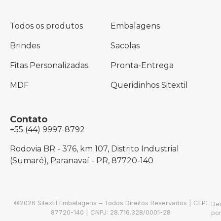
Todos os produtos
Embalagens
Brindes
Sacolas
Fitas Personalizadas
Pronta-Entrega
MDF
Queridinhos Sitextil
Contato
+55 (44) 9997-8792
Rodovia BR - 376, km 107, Distrito Industrial
(Sumaré), Paranavaí - PR, 87720-140
©2026 Sitextil Embalagens – Todos Direitos Reservados | CEP:
De
87720-140 | CNPJ: 28.716.328/0001-28
por