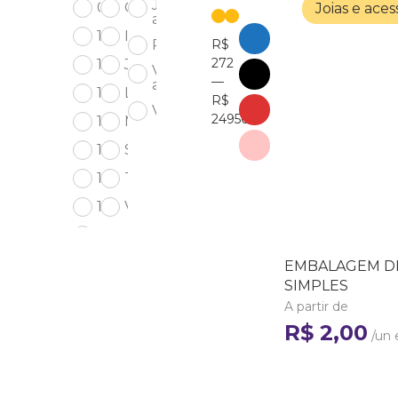
Joias e
08X08
Cetim
Joias e aces
acessórios
10X07
Impermeável
Perfumaria
R$
272
10X10
Jeans
Velas e
—
aromas
12X08
Linho
R$
Vestuário
24950
12X09
Microfibra
12X12
Suede
15X10
TNT
15x15
Veludo
18X12
18X14
EMBALAGEM D
SIMPLES
19X10
A partir de
20X15
R$ 2,00
/un 
20X16
20X16X07