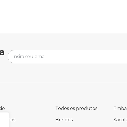
a
cio
Todos os produtos
Emba
bre nós
Brindes
Sacol