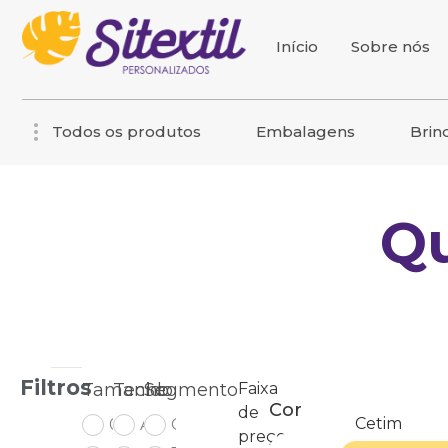
Início
Sobre nós
Todos os produtos
Embalagens
Brin
Qu
Filtros
Tamanho
Tecido
Segmento
Faixa
Cor
de
Cetim
07X05
Algodão Cru
Consultórios
preço