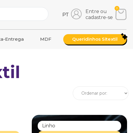
0
Entre ou
PT
cadastre-se
ta-Entrega
MDF
Queridinhos Sitextil
til
Linho