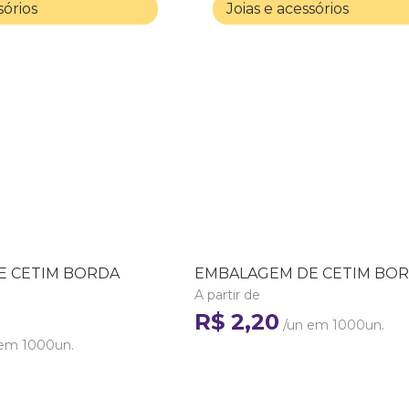
sórios
Joias e acessórios
E CETIM BORDA
EMBALAGEM DE CETIM BO
A partir de
R$ 2,20
/un em 1000un.
em 1000un.